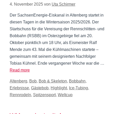
4. November 2025
von
Uta Schirmer
Der SachsenEnergie-Eiskanal in Altenberg startet in
diesen Tagen in die Wintersaison 2025/2026. Der
Startschuss für die Vereisung der Rennschlitten- und
Bobbahn (RSBB) im Osterzgebirge fiel am 20.
Oktober pünktlich um 18 Uhr, als Eismeister Ralf
Mende zum 43. Mal die Kühlmaschinen startete –
gemeinsam mit seinem designierten Nachfolger
Tobias Kühnel. Ende vergangener Woche war die …
Read more
Kategorien
Altenberg
,
Bob
,
Bob & Skeleton
,
Bobbahn
,
Erlebnisse
,
Gästebob
,
Highlight
,
Ice-Tubing
,
Rennrodeln
,
Spitzensport
,
Weltcup