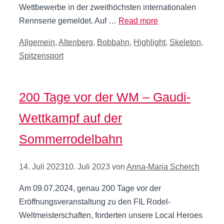
Wettbewerbe in der zweithöchsten internationalen
Rennserie gemeldet. Auf …
Read more
Kategorien
Allgemein
,
Altenberg
,
Bobbahn
,
Highlight
,
Skeleton
,
Spitzensport
200 Tage vor der WM – Gaudi-
Wettkampf auf der
Sommerrodelbahn
14. Juli 2023
10. Juli 2023
von
Anna-Maria Scherch
Am 09.07.2024, genau 200 Tage vor der
Eröffnungsveranstaltung zu den FIL Rodel-
Weltmeisterschaften, forderten unsere Local Heroes