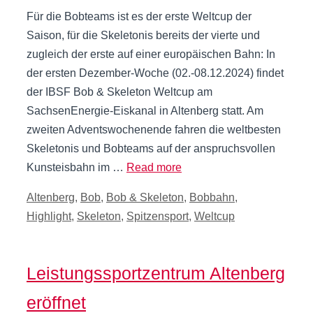
Für die Bobteams ist es der erste Weltcup der
Saison, für die Skeletonis bereits der vierte und
zugleich der erste auf einer europäischen Bahn: In
der ersten Dezember-Woche (02.-08.12.2024) findet
der IBSF Bob & Skeleton Weltcup am
SachsenEnergie-Eiskanal in Altenberg statt. Am
zweiten Adventswochenende fahren die weltbesten
Skeletonis und Bobteams auf der anspruchsvollen
Kunsteisbahn im …
Read more
Kategorien
Altenberg
,
Bob
,
Bob & Skeleton
,
Bobbahn
,
Highlight
,
Skeleton
,
Spitzensport
,
Weltcup
Leistungssportzentrum Altenberg
eröffnet