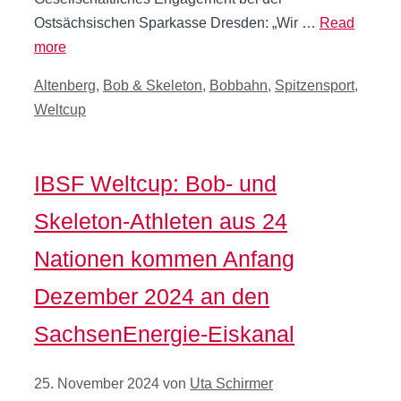
Ostsächsischen Sparkasse Dresden: „Wir …
Read
more
Kategorien
Altenberg
,
Bob & Skeleton
,
Bobbahn
,
Spitzensport
,
Weltcup
IBSF Weltcup: Bob- und
Skeleton-Athleten aus 24
Nationen kommen Anfang
Dezember 2024 an den
SachsenEnergie-Eiskanal
25. November 2024
von
Uta Schirmer