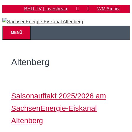
Zum
BSD-TV | Livestream
WM Archiv
Inhalt
springen
MENÜ
Altenberg
Saisonauftakt 2025/2026 am
SachsenEnergie-Eiskanal
Altenberg