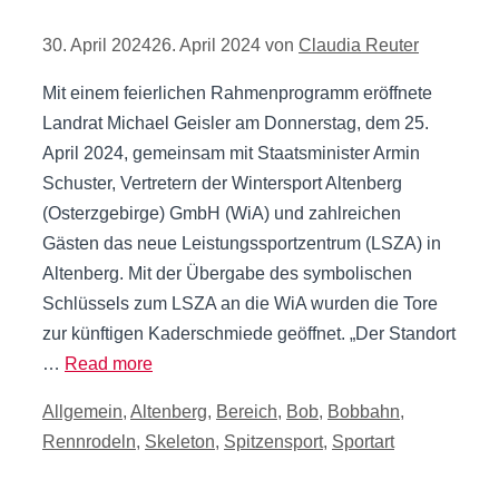
30. April 2024
26. April 2024
von
Claudia Reuter
Mit einem feierlichen Rahmenprogramm eröffnete
Landrat Michael Geisler am Donnerstag, dem 25.
April 2024, gemeinsam mit Staatsminister Armin
Schuster, Vertretern der Wintersport Altenberg
(Osterzgebirge) GmbH (WiA) und zahlreichen
Gästen das neue Leistungssportzentrum (LSZA) in
Altenberg. Mit der Übergabe des symbolischen
Schlüssels zum LSZA an die WiA wurden die Tore
zur künftigen Kaderschmiede geöffnet. „Der Standort
…
Read more
Kategorien
Allgemein
,
Altenberg
,
Bereich
,
Bob
,
Bobbahn
,
Rennrodeln
,
Skeleton
,
Spitzensport
,
Sportart