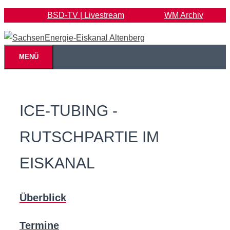
Zum
BSD-TV | Livestream
WM Archiv
Inhalt
springen
MENÜ
ICE-TUBING -
RUTSCHPARTIE IM
EISKANAL
Überblick
Termine