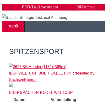
Zum
BSD-TV | Livestream
WM Archiv
Inhalt
springen
MENÜ
SPITZENSPORT
IBSF WELTCUP BOB + SKELETON presented by
SachsenEnergie
EBERSPÄCHER RODEL WELTCUP
Datum
Veranstaltung