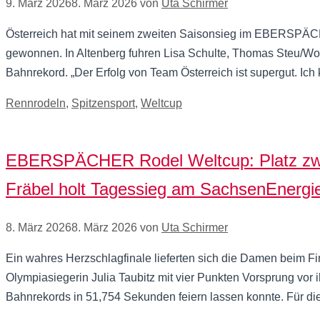
9. März 2026
8. März 2026
von
Uta Schirmer
Österreich hat mit seinem zweiten Saisonsieg im EBERSPÄC
gewonnen. In Altenberg fuhren Lisa Schulte, Thomas Steu/Wol
Bahnrekord. „Der Erfolg von Team Österreich ist supergut. Ich
Kategorien
Rennrodeln
,
Spitzensport
,
Weltcup
EBERSPÄCHER Rodel Weltcup: Platz zwei re
Fräbel holt Tagessieg am SachsenEnergi
8. März 2026
8. März 2026
von
Uta Schirmer
Ein wahres Herzschlagfinale lieferten sich die Damen beim 
Olympiasiegerin Julia Taubitz mit vier Punkten Vorsprung vor 
Bahnrekords in 51,754 Sekunden feiern lassen konnte. Für di