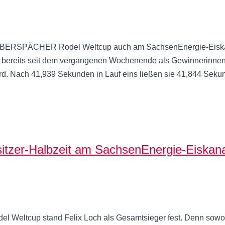
m EBERSPÄCHER Rodel Weltcup auch am SachsenEnergie-Eiskan
die bereits seit dem vergangenen Wochenende als Gewinnerinn
rd. Nach 41,939 Sekunden in Lauf eins ließen sie 41,844 Seku
er-Halbzeit am SachsenEnergie-Eiskanal
eltcup stand Felix Loch als Gesamtsieger fest. Denn sowohl