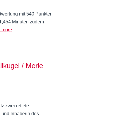
wertung mit 540 Punkten
:11,454 Minuten zudem
 more
lkugel / Merle
z zwei rettete
n und Inhaberin des