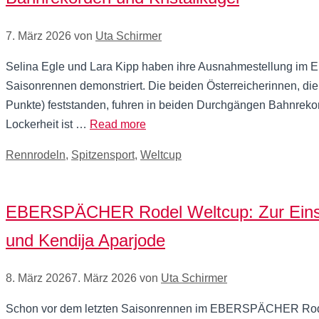
7. März 2026
von
Uta Schirmer
Selina Egle und Lara Kipp haben ihre Ausnahmestellung i
Saisonrennen demonstriert. Die beiden Österreicherinnen, 
Punkte) feststanden, fuhren in beiden Durchgängen Bahnreko
Lockerheit ist …
Read more
Kategorien
Rennrodeln
,
Spitzensport
,
Weltcup
EBERSPÄCHER Rodel Weltcup: Zur Einsitz
und Kendija Aparjode
8. März 2026
7. März 2026
von
Uta Schirmer
Schon vor dem letzten Saisonrennen im EBERSPÄCHER Rodel W