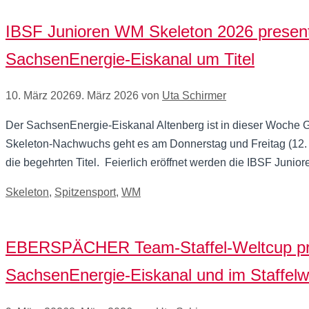
IBSF Junioren WM Skeleton 2026 present
SachsenEnergie-Eiskanal um Titel
10. März 2026
9. März 2026
von
Uta Schirmer
Der SachsenEnergie-Eiskanal Altenberg ist in dieser Woche G
Skeleton-Nachwuchs geht es am Donnerstag und Freitag (12. 
die begehrten Titel. Feierlich eröffnet werden die IBSF Jun
Kategorien
Skeleton
,
Spitzensport
,
WM
EBERSPÄCHER Team-Staffel-Weltcup pr
SachsenEnergie-Eiskanal und im Staffelw