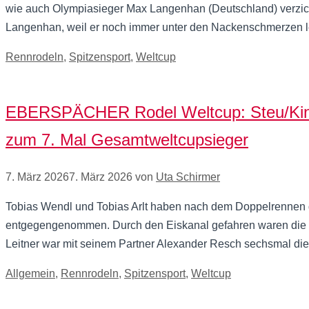
wie auch Olympiasieger Max Langenhan (Deutschland) verzichtete
Langenhan, weil er noch immer unter den Nackenschmerzen le
Kategorien
Rennrodeln
,
Spitzensport
,
Weltcup
EBERSPÄCHER Rodel Weltcup: Steu/Kindl
zum 7. Mal Gesamtweltcupsieger
7. März 2026
7. März 2026
von
Uta Schirmer
Tobias Wendl und Tobias Arlt haben nach dem Doppelrennen
entgegengenommen. Durch den Eiskanal gefahren waren die beid
Leitner war mit seinem Partner Alexander Resch sechsmal di
Kategorien
Allgemein
,
Rennrodeln
,
Spitzensport
,
Weltcup