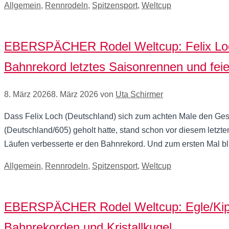
Kategorien
Allgemein
,
Rennrodeln
,
Spitzensport
,
Weltcup
EBERSPÄCHER Rodel Weltcup: Felix Loc
Bahnrekord letztes Saisonrennen und fei
8. März 2026
8. März 2026
von
Uta Schirmer
Dass Felix Loch (Deutschland) sich zum achten Male den Ges
(Deutschland/605) geholt hatte, stand schon vor diesem letzte
Läufen verbesserte er den Bahnrekord. Und zum ersten Mal b
Kategorien
Allgemein
,
Rennrodeln
,
Spitzensport
,
Weltcup
EBERSPÄCHER Rodel Weltcup: Egle/Kipp 
Bahnrekorden und Kristallkugel