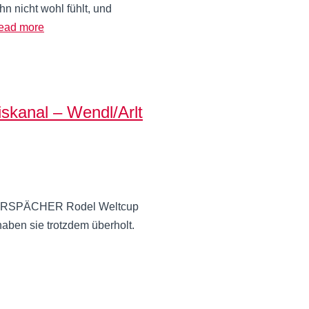
n nicht wohl fühlt, und
ead more
kanal – Wendl/Arlt
m EBERSPÄCHER Rodel Weltcup
aben sie trotzdem überholt.