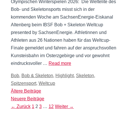
Olympischen Winterspielen 2026: Die Weltelite des
Bob- und Skeletonsports misst sich in der
kommenden Woche am SachsenEnergie-Eiskanal
Altenberg beim IBSF Bob + Skeleton Weltcup
presented by SachsenEnergie. Athletinnen und
Athleten aus 26 Nationen haben für das Weltcup-
Finale gemeldet und fahren auf der anspruchsvollen
Kunsteisbahn im Osterzgebirge und vor gewohnt
eindrucksvoller …
Read more
Kategorien
Bob
,
Bob & Skeleton
,
Highlight
,
Skeleton
,
Spitzensport
,
Weltcup
Ältere Beiträge
Neuere Beiträge
Seite
Seite
Seite
Seite
←
Zurück
1
2
3
…
12
Weiter
→