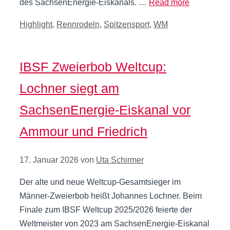
des SachsenEnergie-Eiskanals. …
Read more
Kategorien
Highlight
,
Rennrodeln
,
Spitzensport
,
WM
IBSF Zweierbob Weltcup:
Lochner siegt am
SachsenEnergie-Eiskanal vor
Ammour und Friedrich
17. Januar 2026
von
Uta Schirmer
Der alte und neue Weltcup-Gesamtsieger im
Männer-Zweierbob heißt Johannes Lochner. Beim
Finale zum IBSF Weltcup 2025/2026 feierte der
Weltmeister von 2023 am SachsenEnergie-Eiskanal