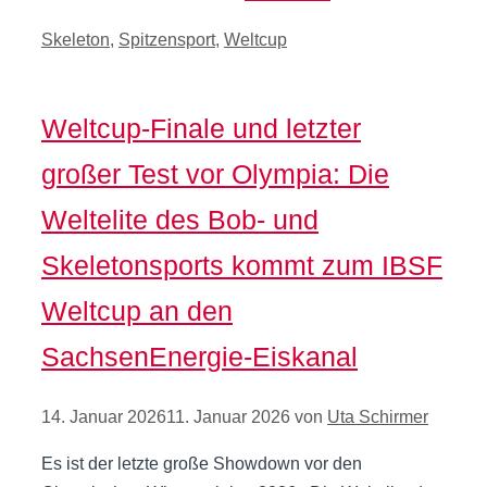
Kategorien
Skeleton
,
Spitzensport
,
Weltcup
Weltcup-Finale und letzter
großer Test vor Olympia: Die
Weltelite des Bob- und
Skeletonsports kommt zum IBSF
Weltcup an den
SachsenEnergie-Eiskanal
14. Januar 2026
11. Januar 2026
von
Uta Schirmer
Es ist der letzte große Showdown vor den