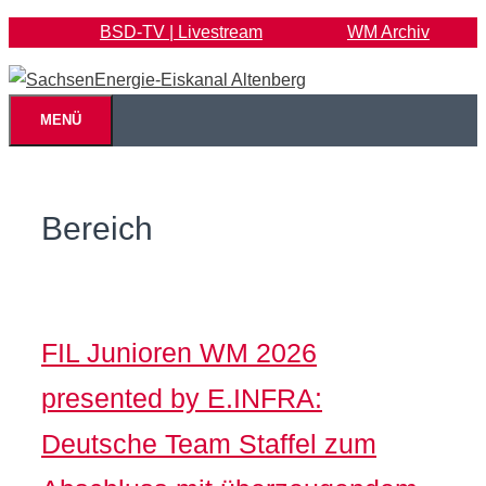
Zum
BSD-TV | Livestream
WM Archiv
Inhalt
springen
MENÜ
Bereich
FIL Junioren WM 2026
presented by E.INFRA:
Deutsche Team Staffel zum