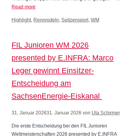
Read more
Kategorien
Highlight
,
Rennrodeln
,
Spitzensport
,
WM
FIL Junioren WM 2026
presented by E.INFRA: Marco
Leger gewinnt Einsitzer-
Entscheidung am
SachsenEnergie-Eiskanal
31. Januar 2026
31. Januar 2026
von
Uta Schirmer
Die erste Entscheidung bei den FIL Junioren
Weltmeisterschaften 2026 presented by E.INFRA