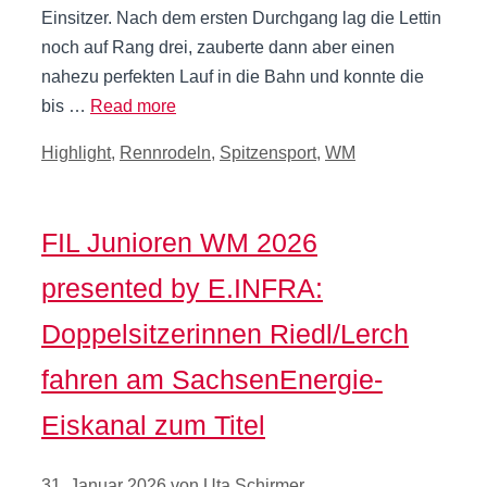
Einsitzer. Nach dem ersten Durchgang lag die Lettin
noch auf Rang drei, zauberte dann aber einen
nahezu perfekten Lauf in die Bahn und konnte die
bis …
Read more
Kategorien
Highlight
,
Rennrodeln
,
Spitzensport
,
WM
FIL Junioren WM 2026
presented by E.INFRA:
Doppelsitzerinnen Riedl/Lerch
fahren am SachsenEnergie-
Eiskanal zum Titel
31. Januar 2026
von
Uta Schirmer