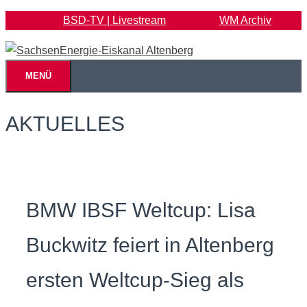
Zum
BSD-TV | Livestream
WM Archiv
Inhalt
springen
MENÜ
AKTUELLES
BMW IBSF Weltcup: Lisa
Buckwitz feiert in Altenberg
ersten Weltcup-Sieg als