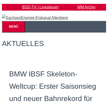
Zum
BSD-TV | Livestream
WM Archiv
Inhalt
springen
MENÜ
AKTUELLES
BMW IBSF Skeleton-
Weltcup: Erster Saisonsieg
und neuer Bahnrekord für