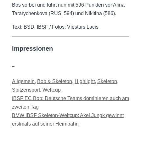
Bos vorbei und führt nun mit 596 Punkten vor Alina
Tararychenkova (RUS, 594) und Nikitina (586).
Text: BSD, IBSF / Fotos: Viesturs Lacis
Impressionen
Kategorien
Allgemein
,
Bob & Skeleton
,
Highlight
,
Skeleton
,
Spitzensport
,
Weltcup
IBSF EC Bob: Deutsche Teams dominieren auch am
zweiten Tag
BMW IBSF Skeleton-Weltcup: Axel Jungk gewinnt
erstmals auf seiner Heimbahn