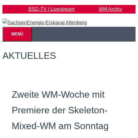
Zum
BSD-TV | Livestream
WM Archiv
Inhalt
springen
MENÜ
AKTUELLES
Zweite WM-Woche mit
Premiere der Skeleton-
Mixed-WM am Sonntag