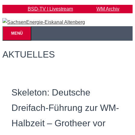
Zum
BSD-TV | Livestream
WM Archiv
Inhalt
springen
MENÜ
AKTUELLES
Skeleton: Deutsche
Dreifach-Führung zur WM-
Halbzeit – Grotheer vor