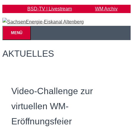
Zum
BSD-TV | Livestream
WM Archiv
Inhalt
springen
MENÜ
AKTUELLES
Video-Challenge zur
virtuellen WM-
Eröffnungsfeier