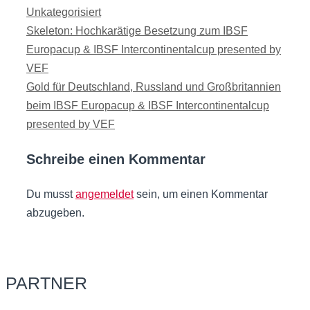
Kategorien
Unkategorisiert
Skeleton: Hochkarätige Besetzung zum IBSF
Europacup & IBSF Intercontinentalcup presented by
VEF
Gold für Deutschland, Russland und Großbritannien
beim IBSF Europacup & IBSF Intercontinentalcup
presented by VEF
Schreibe einen Kommentar
Du musst
angemeldet
sein, um einen Kommentar
abzugeben.
PARTNER