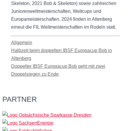
Skeleton, 2021 Bob & Skeleton) sowie zahlreichen
Juniorenweltmeisterschaften, Weltcups und
Europameisterschaften. 2024 finden in Altenberg
erneut die FIL Weltmeisterschaften im Rodeln statt.
Kategorien
Allgemein
Halbzeit beim doppelten IBSF Europacup Bob in
Altenberg
Doppelter IBSF Europacup Bob geht mit zwei
Doppelsiegen zu Ende
PARTNER