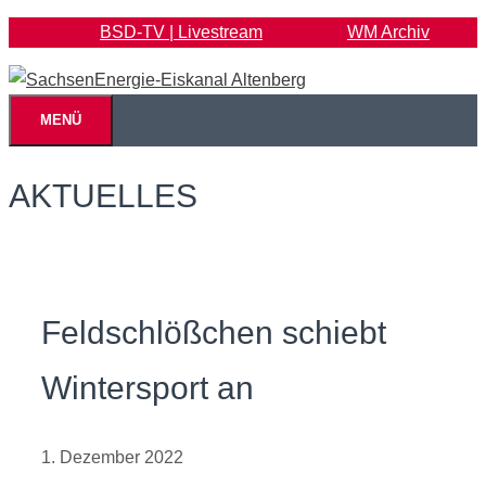
Zum
BSD-TV | Livestream
WM Archiv
Inhalt
springen
MENÜ
AKTUELLES
Feldschlößchen schiebt
Wintersport an
1. Dezember 2022