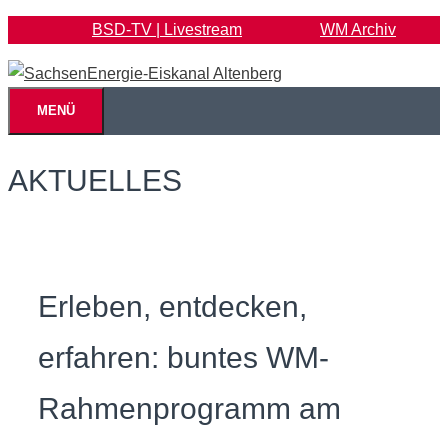
Zum
BSD-TV | Livestream
WM Archiv
Inhalt
springen
MENÜ
AKTUELLES
Erleben, entdecken,
erfahren: buntes WM-
Rahmenprogramm am