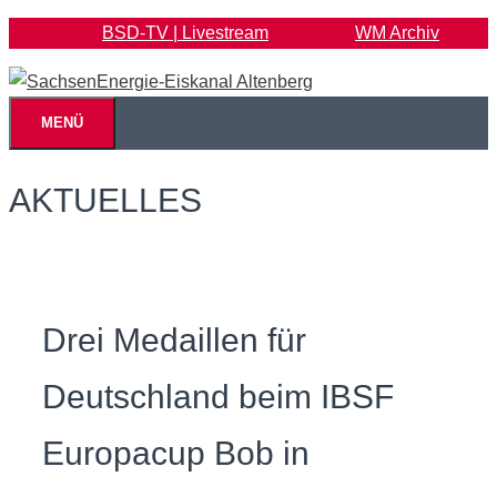
Zum
BSD-TV | Livestream
WM Archiv
Inhalt
springen
MENÜ
AKTUELLES
Drei Medaillen für
Deutschland beim IBSF
Europacup Bob in