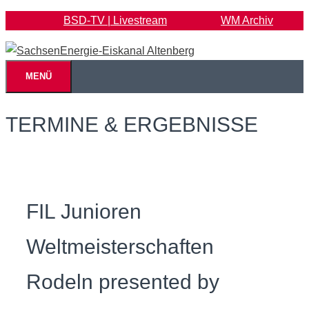
Zum
BSD-TV | Livestream
WM Archiv
Inhalt
springen
MENÜ
TERMINE & ERGEBNISSE
FIL Junioren
Weltmeisterschaften
Rodeln presented by