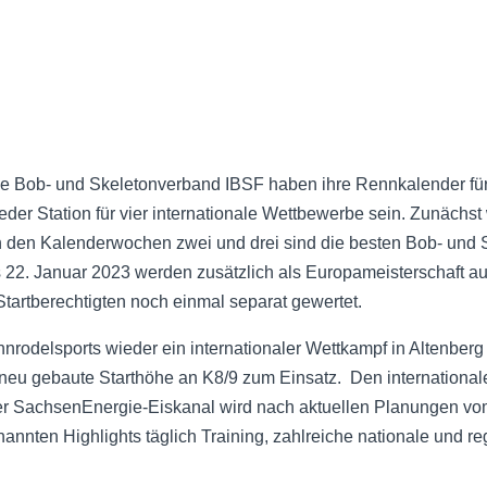
ale Bob- und Skeletonverband IBSF haben ihre Rennkalender fü
eder Station für vier internationale Wettbewerbe sein. Zunäc
den Kalenderwochen zwei und drei sind die besten Bob- und S
 22. Januar 2023 werden zusätzlich als Europameisterschaft au
artberechtigten noch einmal separat gewertet.
nnrodelsports wieder ein internationaler Wettkampf in Altenberg 
eu gebaute Starthöhe an K8/9 zum Einsatz. Den internationale
r SachsenEnergie-Eiskanal wird nach aktuellen Planungen vom
nannten Highlights täglich Training, zahlreiche nationale und 