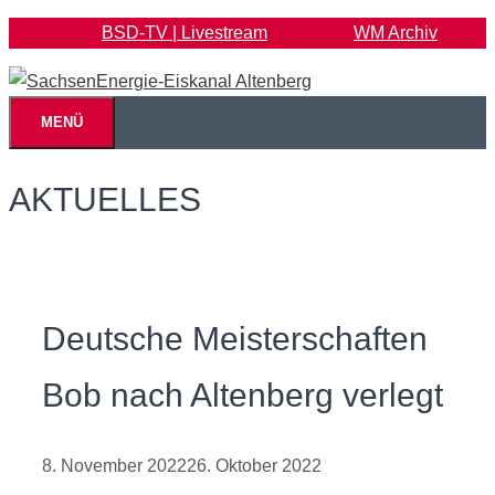
Zum
BSD-TV | Livestream
WM Archiv
Inhalt
springen
MENÜ
AKTUELLES
Deutsche Meisterschaften
Bob nach Altenberg verlegt
8. November 2022
26. Oktober 2022