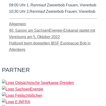
09:00 Uhr 1. Rennlauf Zweierbob Frauen, Viererbob
10:30 Uhr 2.Rennlauf Zweierbob Frauen, Viererbob
Kategorien
Allgemein
40. Saison am SachsenEnergie-Eiskanal startet mit
Vereisung am 5. Oktober 2022
Halbzeit beim doppelten IBSF Europacup Bob in
Altenberg
PARTNER