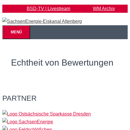
Zum
BSD-TV | Livestream
WM Archiv
Inhalt
springen
MENÜ
Echtheit von Bewertungen
PARTNER